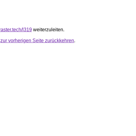
waster.tech/l319
weiterzuleiten.
u
zur vorherigen Seite zurückkehren
.